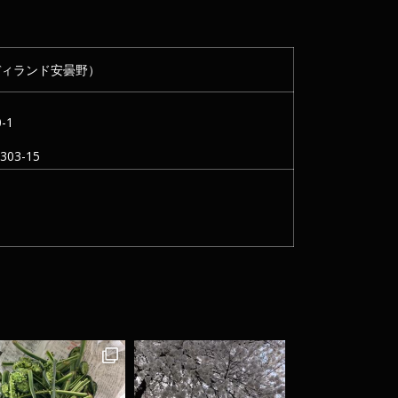
ディランド安曇野）
-1
03-15