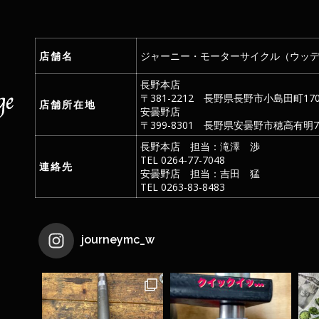
店舗名
ジャーニー・モーターサイクル（ウッ
長野本店
〒381-2212 長野県長野市小島田町170
店舗所在地
安曇野店
〒399-8301 長野県安曇野市穂高有明73
長野本店 担当：滝澤 渉
TEL 0264-77-7048
連絡先
安曇野店 担当：吉田 猛
TEL 0263-83-8483
journeymc_w